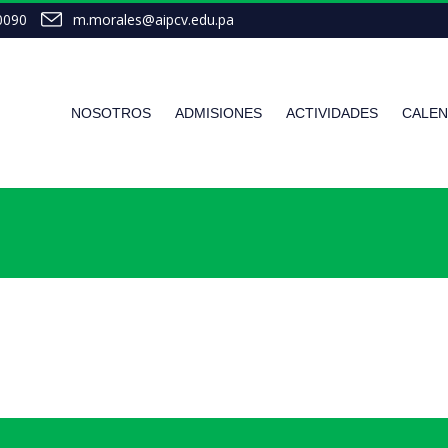
0090
m.morales@aipcv.edu.pa
NOSOTROS
ADMISIONES
ACTIVIDADES
CALEN