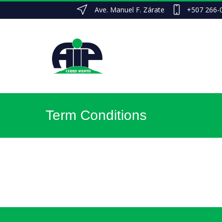
Ave. Manuel F. Zárate
+507 266-
Term Conditions