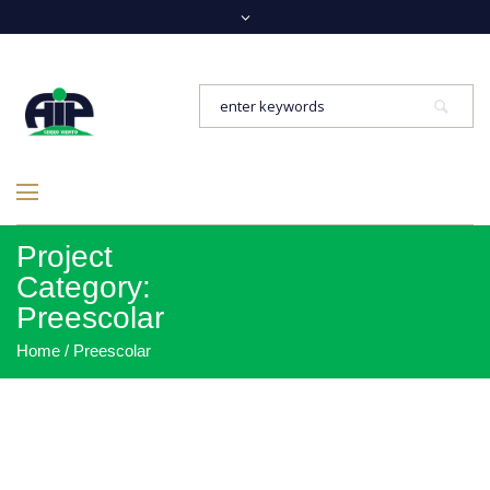
Project
Category:
Preescolar
Home
/
Preescolar