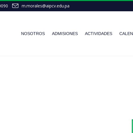
0090
m.morales@aipcv.edu.pa
NOSOTROS
ADMISIONES
ACTIVIDADES
CALEN