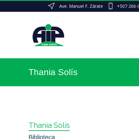
Ave. Manuel F. Zárate
+507 266-
Thania Solís
Thania Solís
Biblioteca