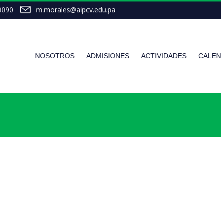
0090
m.morales@aipcv.edu.pa
NOSOTROS
ADMISIONES
ACTIVIDADES
CALEN