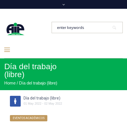
Día del trabajo
(libre)
Home
/
Día del trabajo (libre)
Día del trabajo (libre)
01
May
2022
-
02
May
2022
EVENTOS ACADÉMICOS