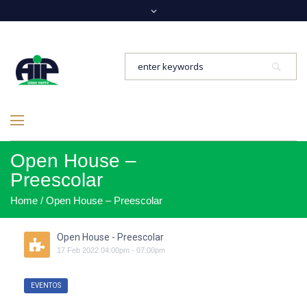
Open House –
Preescolar
Home
/
Open House – Preescolar
Open House - Preescolar
17
Feb
2022
04:00pm
-
07:00pm
EVENTOS