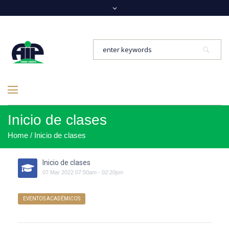
Inicio de clases
Home
/
Inicio de clases
Inicio de clases
07
Mar
2022
07:50am
-
02:20pm
EVENTOS ACADÉMICOS