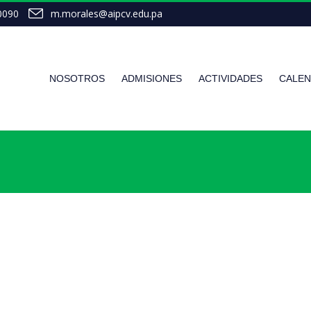
0090
m.morales@aipcv.edu.pa
NOSOTROS
ADMISIONES
ACTIVIDADES
CALEN