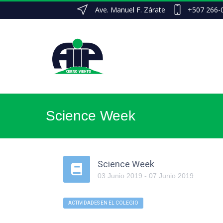
Ave. Manuel F. Zárate
+507 266-
Science Week
Science Week
03
Junio
2019
-
07
Junio
2019
ACTIVIDADES EN EL COLEGIO