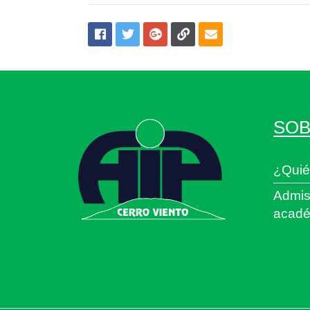
SOB
¿Quié
Admis
acadé